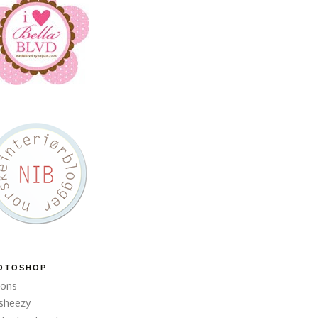
OTOSHOP
ions
sheezy