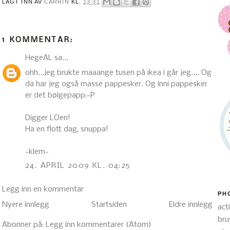
LAGT INN AV
CARRIN
KL.
13:31
1 KOMMENTAR:
HegeAL
sa...
ohh...jeg brukte maaange tusen på ikea i går jeg.... Og
da har jeg også masse pappesker. Og inni pappesker
er det bølgepapp:-P
Digger LOen!
Ha en flott dag, snuppa!
-klem-
24. APRIL 2009 KL. 04:25
Legg inn en kommentar
PH
Nyere innlegg
Startsiden
Eldre innlegg
act
bru
Abonner på:
Legg inn kommentarer (Atom)