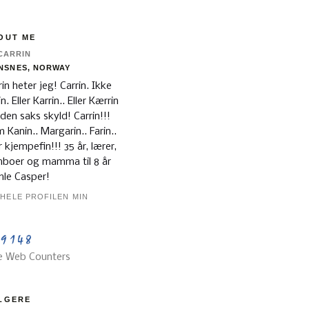
OUT ME
CARRIN
NSNES, NORWAY
rin heter jeg! Carrin. Ikke
n. Eller Karrin.. Eller Kærrin
 den saks skyld! Carrin!!!
 Kanin.. Margarin.. Farin..
er kjempefin!!! 35 år, lærer,
boer og mamma til 8 år
le Casper!
 HELE PROFILEN MIN
e Web Counters
LGERE