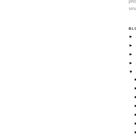
pho
sma
BL
►
►
►
►
▼