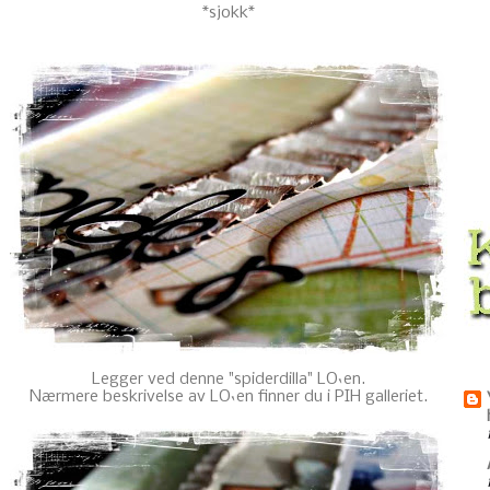
*sjokk*
Legger ved denne "spiderdilla" LO`en.
Nærmere beskrivelse av LO`en finner du i
PIH galleriet
.