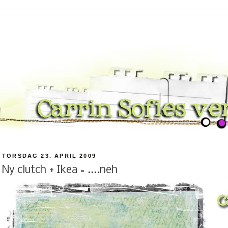
TORSDAG 23. APRIL 2009
Ny clutch + Ikea = ....neh