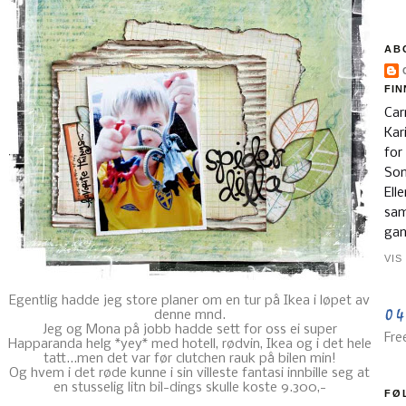
AB
FIN
Car
Kari
for
Som
Ell
sam
gam
VIS
Egentlig hadde jeg store planer om en tur på Ikea i løpet av
denne mnd.
Jeg og Mona på jobb hadde sett for oss ei super
Fre
Happaranda helg *yey* med hotell, rødvin, Ikea og i det hele
tatt...men det var før clutchen rauk på bilen min!
Og hvem i det røde kunne i sin villeste fantasi innbille seg at
en stusselig litn bil-dings skulle koste 9.300,-
FØ