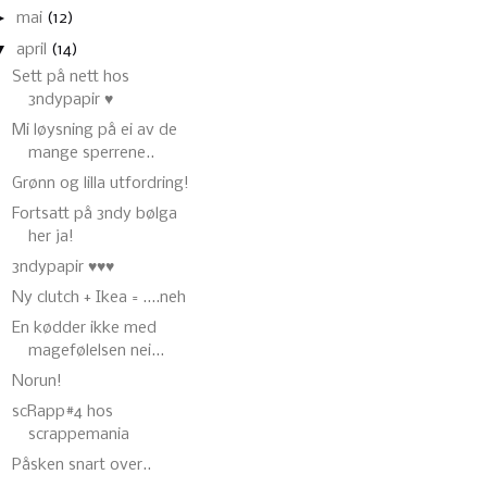
►
mai
(12)
▼
april
(14)
Sett på nett hos
3ndypapir ♥
Mi løysning på ei av de
mange sperrene..
Grønn og lilla utfordring!
Fortsatt på 3ndy bølga
her ja!
3ndypapir ♥♥♥
Ny clutch + Ikea = ....neh
En kødder ikke med
magefølelsen nei...
Norun!
scRapp#4 hos
scrappemania
Påsken snart over..